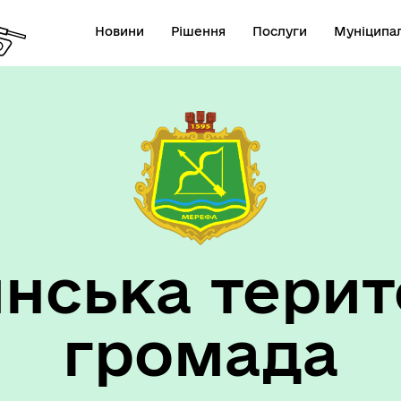
Новини
Рішення
Послуги
Муніципал
нська терит
громада