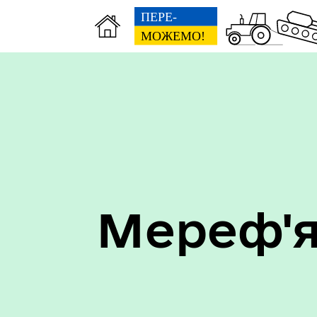
Мереф'я