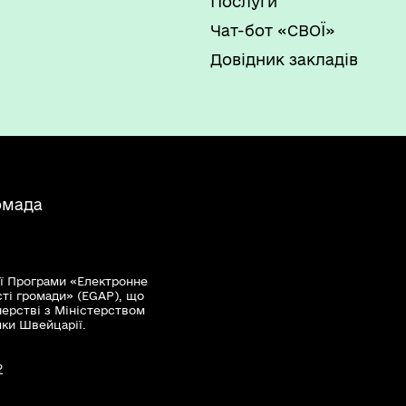
Послуги
Чат-бот «СВОЇ»
Довідник закладів
омада
ї Програми «Електронне
сті громади» (EGAP), що
нерстві з Міністерством
мки Швейцарії.
?