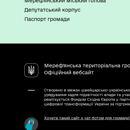
Мереф'янський міський голова
Депутатський корпус
Паспорт громади
Мереф'янська територіальна гр
Офіційний вебсайт
Створено в межах швейцарсько-українсько
урядування задля підзвітності влади та уча
реалізується Фондом Східна Європа у парт
цифрової трансформації України за підтри
Хочете такий сайт з чат-ботом для громади