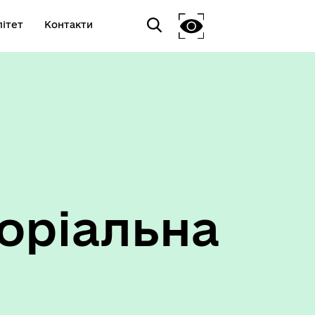
ітет
Контакти
оріальна