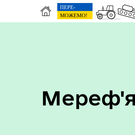
Мереф'я