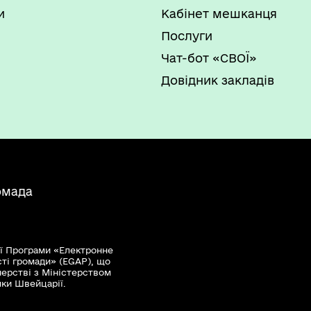
и
Кабінет мешканця
Послуги
Чат-бот «СВОЇ»
Довідник закладів
омада
ї Програми «Електронне
сті громади» (EGAP), що
нерстві з Міністерством
мки Швейцарії.