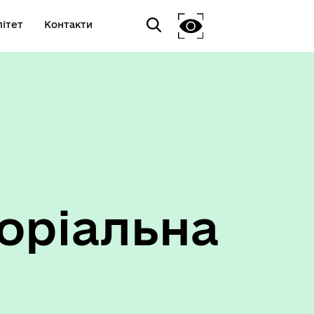
ітет
Контакти
оріальна