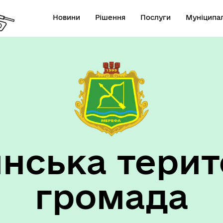
Новини
Рішення
Послуги
Муніципал
нська терит
громада