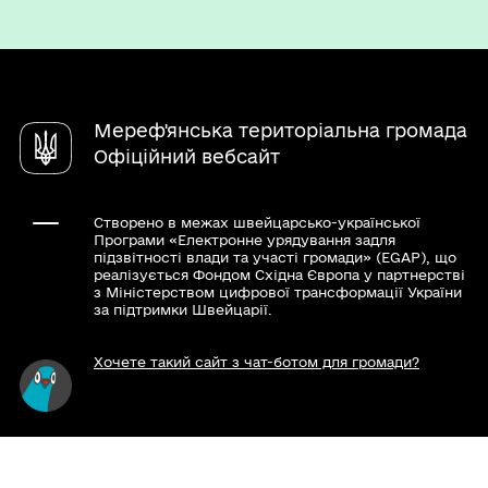
Послуги
Електронні петиції
Чат-бот «СВОЇ»
Громадський бюджет
Довідник закладів
Електронні консультації
Мереф'янська територіальна громада
Органи самоорганізації
Офіційний вебсайт
Створено в межах швейцарсько-української
Програми «Електронне урядування задля
підзвітності влади та участі громади» (EGAP), що
реалізується Фондом Східна Європа у партнерстві
з Міністерством цифрової трансформації України
за підтримки Швейцарії.
Хочете такий сайт з чат-ботом для громади?
Весь контент доступний за ліцензією Creative
Commons Attribution 4.0 International license,