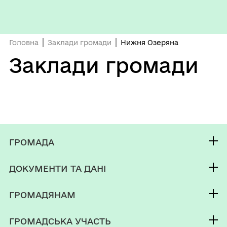
Головна
Заклади громади
Нижня Озеряна
Заклади громади
ГРОМАДА
Контакти та звернення
ДОКУМЕНТИ ТА ДАНІ
Мереф'янський міський голова
Фінанси
Депутатський корпус
ГРОМАДЯНАМ
Паспорт громади
Кабінет мешканця
ГРОМАДСЬКА УЧАСТЬ