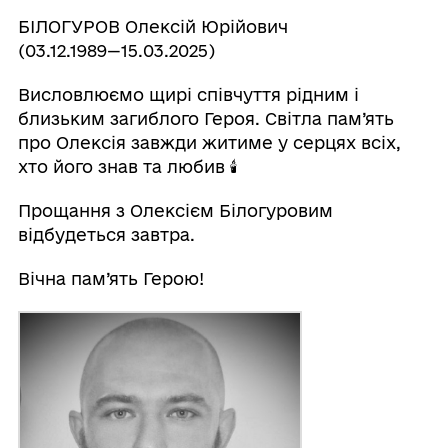
БІЛОГУРОВ Олексій Юрійович
(03.12.1989—15.03.2025)
Висловлюємо щирі співчуття рідним і
близьким загиблого Героя. Світла пам’ять
про Олексія завжди житиме у серцях всіх,
хто його знав та любив 🕯
Прощання з Олексієм Білогуровим
відбудеться завтра.
Вічна пам’ять Герою!