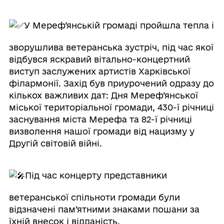
У Мереф’янській громаді пройшла тепла і
зворушлива ветеранська зустріч, під час якої
відбувся яскравий вітально-концертний
виступ заслужених артистів Харківської
філармонії. Захід був приурочений одразу до
кількох важливих дат: Дня Мереф’янської
міської територіальної громади, 430-ї річниці
заснування міста Мерефа та 82-ї річниці
визволення нашої громади від нацизму у
Другій світовій війні.
Під час концерту представники
ветеранської спільноти громади були
відзначені пам’ятними знаками пошани за
їхній внесок і відданість.