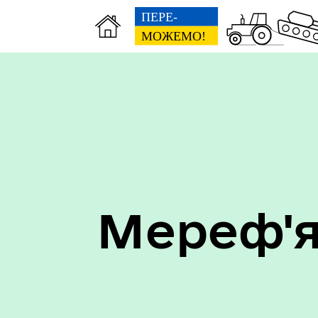
Мереф'я