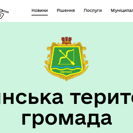
Новини
Рішення
Послуги
Муніципал
нська терит
громада