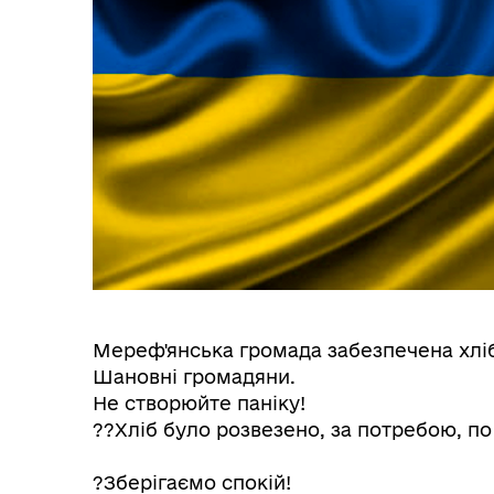
Мереф'янська громада забезпечена хлі
Шановні громадяни.
Не створюйте паніку!
??Хліб було розвезено, за потребою, п
?Зберігаємо спокій!