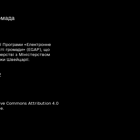
омада
ї Програми «Електронне
сті громади» (EGAP), що
нерстві з Міністерством
мки Швейцарії.
?
ive Commons Attribution 4.0
е.