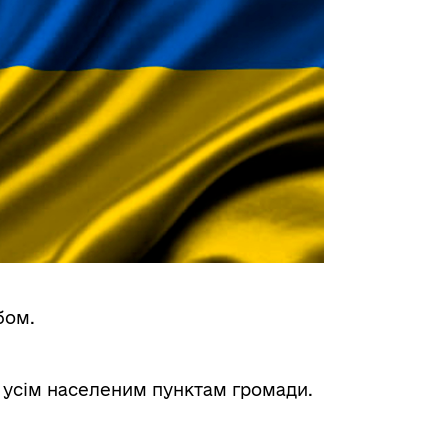
бом.
о усім населеним пунктам громади.