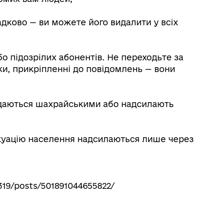
адково — ви можете його видалити у всіх
бо підозрілих абонентів. Не переходьте за
и, прикріпленні до повідомлень — вони
і здаються шахрайськими або надсилають
евакуацію населення надсилаються лише через
19/posts/501891044655822/