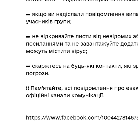
➡️ якщо ви надіслали повідомлення вип
учасників групи;
➡️ не відкривайте листи від невідомих а
посиланнями та не завантажуйте додатк
можуть містити вірус;
➡️ скаржтесь на будь-які контакти, як
погрози.
❗️❗️ Пам’ятайте, всі повідомлення про 
офіційні канали комунікації.
https://www.facebook.com/1004427814673