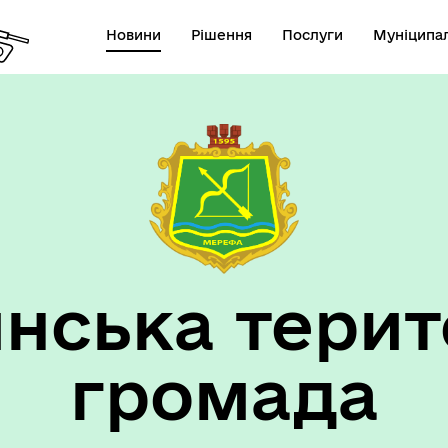
Новини
Рішення
Послуги
Муніципал
нська терит
громада