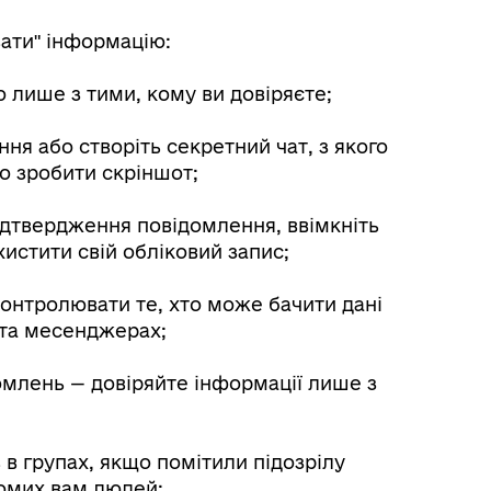
вати" інформацію:
 лише з тими, кому ви довіряєте;
ня або створіть секретний чат, з якого
 зробити скріншот;
підтвердження повідомлення, ввімкніть
истити свій обліковий запис;
контролювати те, хто може бачити дані
 та месенджерах;
омлень — довіряйте інформації лише з
в в групах, якщо помітили підозрілу
йомих вам людей;