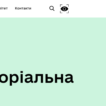
ітет
Контакти
оріальна