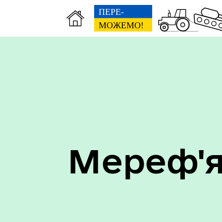
Мереф'я