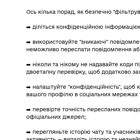
Ось кілька порад, як безпечно "фільтру
➡️ діліться конфіденційною інформацією
➡️ використовуйте "зникаючі" повідомлен
неможливо переслати повідомлення або
➡️ ніколи та нікому не надавайте коди 
двоетапну перевірку, щоб додатково зах
➡️ налаштуйте "конфіденційність", щоб 
вашого профілю в соціальних мережах
➡️ перевірте точність пересланих повід
офіціальних джерел;
➡️ перегляньте історію чату та учасникі
активність — видаліть історію та незна