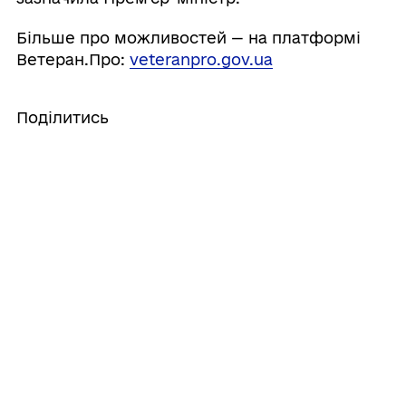
Більше про можливостей — на платформі
Ветеран.Про:
veteranpro.gov.ua
Поділитись
ГРОМАДА
Контакти та звернення
ДОКУМЕНТИ ТА ДАНІ
Мереф'янський міський голова