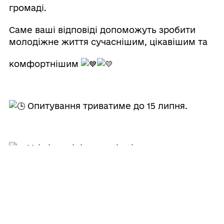
громаді.
Саме ваші відповіді допоможуть зробити
молодіжне життя сучаснішим, цікавішим та
комфортнішим
Опитування триватиме до 15 липня.
Усі відповіді — анонімні.
Долучайтеся та діліться опитуванням з
друзями! Разом ми можемо зробити нашу
громаду кращою для молоді