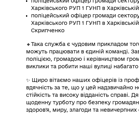
поліцейський офіцер громади сектору 
Харківського РУП 1 ГУНП в Харківській
поліцейський офіцер громади сектору 
Харківського РУП 1 ГУНП в Харківській
Скрипченко
🔸Така служба є чудовим прикладом того
можуть працювати в єдиній команді. За
поліцією, громадою і керівництвом гро
виклики та робити наші вулиці набагат
✨ Щиро вітаємо наших офіцерів із про
вдячність за те, що у цей надзвичайно 
стійкість та високу відданість справі. Д
щоденну турботу про безпеку громадян
здоров'я, миру, злагоди та невичерпних