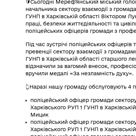
🔰Сьогодні Мереф’янський міський голов
начальника сектору взаємодії з громада
ГУНП в Харківській області Віктором Лу
праці, безпеки життєдіяльності та циві
поліцейських офіцерів громади з проф
Під час зустрічі поліцейських офіцерів
превенції сектору взаємодії з громадами
ГУНП в Харківській області старшого ле
відзначили за вагомий внесок, професі
вручили медалі «За незламність духу».
👆Наразі нашу громаду обслуговують 4 
поліцейський офіцер громади сектору 
Харківського РУП 1 ГУНП в Харківській
Мицик
поліцейський офіцер громади сектору 
Харківського РУП 1 ГУНП в Харківській