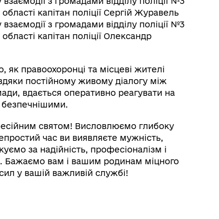
взаємодії з громадами відділу поліції №3
 області капітан поліції Сергій Журавель
взаємодії з громадами відділу поліції №3
 області капітан поліції Олександр
, як правоохоронці та місцеві жителі
вдяки постійному живому діалогу між
мади, вдається оперативно реагувати на
о безпечнішими.
фесійним святом! Висловлюємо глибоку
непростий час ви виявляєте мужність,
якуємо за надійність, професіоналізм і
. Бажаємо вам і вашим родинам міцного
 сил у вашій важливій службі!