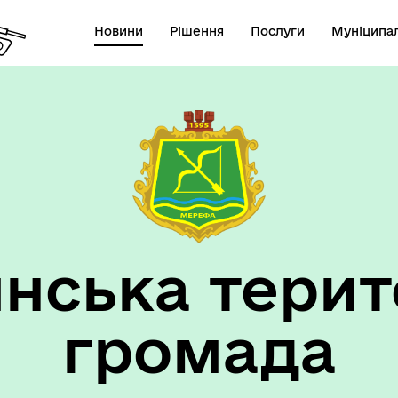
Новини
Рішення
Послуги
Муніципал
нська терит
громада