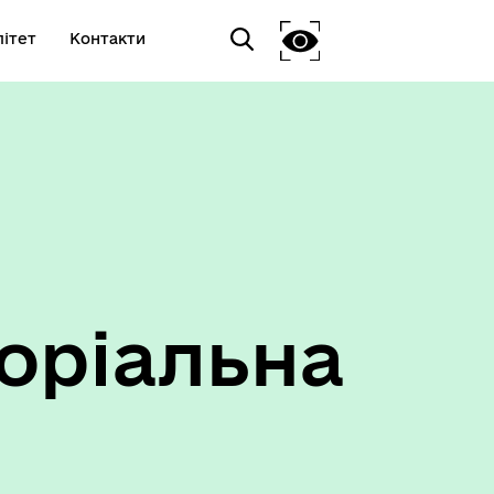
ітет
Контакти
оріальна