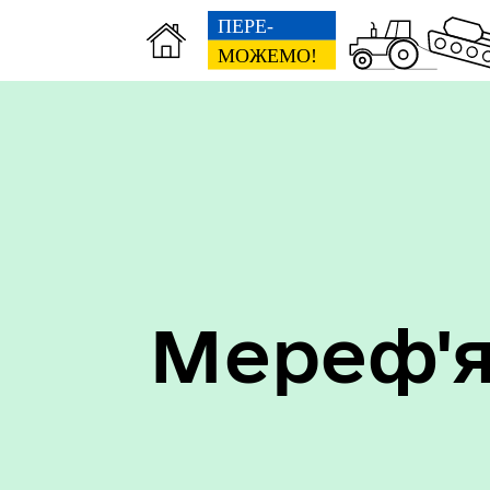
Мереф'я