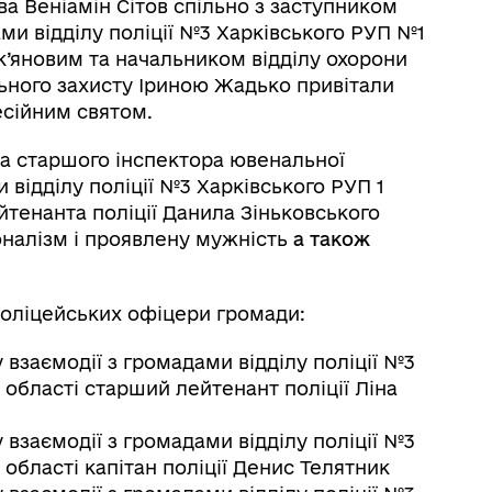
а Веніамін Сітов спільно з заступником
ми відділу поліції №3 Харківського РУП №1
к’яновим та начальником відділу охорони
льного захисту Іриною Жадько привітали
есійним святом.
 та старшого інспектора ювенальної
 відділу поліції №3 Харківського РУП 1
йтенанта поліції Данила Зіньковського
оналізм і проявлену мужність
а
також
поліцейських офіцери громади:
взаємодії з громадами відділу поліції №3
 області старший лейтенант поліції Ліна
взаємодії з громадами відділу поліції №3
 області капітан поліції Денис Телятник