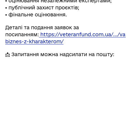
▪️ оцінювання незалежними експертами;
▪️ публічний захист проєктів;
▪️ фінальне оцінювання.
Деталі та подання заявок за
посиланням:
https://veteranfund.com.ua/.../vart
biznes-z-kharakterom/
📩 Запитання можна надсилати на пошту:
uvfprojects@veteranfund.mva.gov.ua
(у темі листа потрібно вказати: «ВАРТО:
бізнес з характером» та номер заявки)
Конкурс «ВАРТО: бізнес з характером»
реалізується
Український ветеранський
фонд
Мінветеранів
за підтримки
Kernel
.
Поділитись