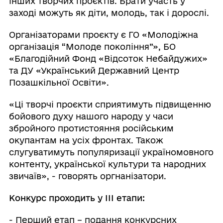
інших творчих проєктів. Брати участь у
заході можуть як діти, молодь, так і дорослі.
Організаторами проєкту є ГО «Молодіжна
організація “Молоде покоління”», БО
«Благодійний Фонд «Відсоток Небайдужих»
та ДУ «Український Державний Центр
Позашкільної Освіти».
«Ці творчі проєкти сприятимуть підвищенню
бойового духу нашого народу у часи
збройного протистояння російським
окупантам на усіх фронтах. Також
слугуватимуть популяризації україномовного
контенту, української культури та народних
звичаїв», - говорять оргнанізатори.
Конкурс проходить у ІІІ етапи:
- Перший етап – подання конкурсних