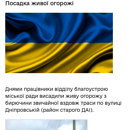
Посадка живої огорожі
Днями працівники відділу благоустрою
міської ради висадили живу огорожу з
бирючини звичайної вздовж траси по вулиці
Дніпровській (район старого ДАІ).