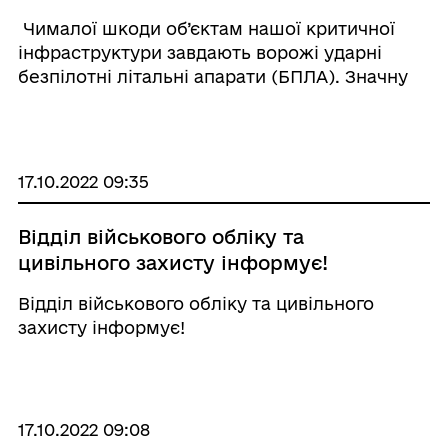
Чималої шкоди об’єктам нашої критичної
інфраструктури завдають ворожі ударні
безпілотні літальні апарати (БПЛА). Значну
небезпеку вони становлять і для цивільних:
дрони-камікадзе можуть нести кілька
десятків кілограмів вибухівки та при влучанн
...
17.10.2022 09:35
Відділ військового обліку та
цивільного захисту інформує!
Відділ військового обліку та цивільного
захисту інформує!
17.10.2022 09:08