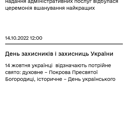
надання адміністративних послуг відбулася
церемонія вшанування найкращих
мешканців громади. Перший заступник
міського голови Руслан Дейнека і секретар
Мереф’янської міської ради Тетяна
Дядченко н ...
14.10.2022 12:00
День захисників і захисниць України
14 жовтня українці відзначають потрійне
свято: духовне – Покрова Пресвятої
Богородиці, історичне – День українського
козацтва та звитяжне – День захисників і
захисниць України. День захисників і
захисниць України сьогодні відчув ...
14.10.2022 08:02
Вітання міського голови з Днем