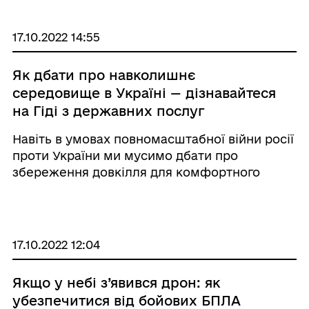
17.10.2022 14:55
Як дбати про навколишнє
середовище в Україні — дізнавайтеся
на Гіді з державних послуг
Навіть в умовах повномасштабної війни росії
проти України ми мусимо дбати про
збереження довкілля для комфортного
життя майбутніх поколінь. Пропонуємо
добірку держпослуг для тих, хто планує
діяльність, дбаючи про збереження
навколишнього середовища. Що ...
17.10.2022 12:04
Якщо у небі з’явився дрон: як
убезпечитися від бойових БПЛА