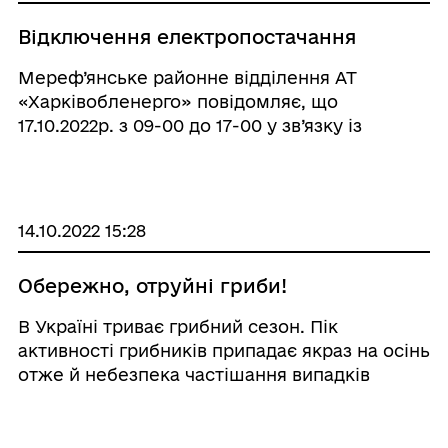
Відключення електропостачання
Мереф’янське районне відділення АТ
«Харківобленерго» повідомляє, що
17.10.2022р. з 09-00 до 17-00 у зв’язку із
ремонтними роботами відбудеться часткове
відключення електроенергії по вулицям:
Лесі Українки, Мічуріна, Зоріна; по ...
14.10.2022 15:28
Обережно, отруйні гриби!
В Україні триває грибний сезон. Пік
активності грибників припадає якраз на осінь
отже й небезпека частішання випадків
отруєння грибами зростає. Гриби – це
дарунок лісу, але, водночас, вони є
небезпечним продуктом харчування, який