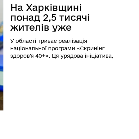
На Харківщині
понад 2,5 тисячі
жителів уже
пройшли
У області триває реалізація
обстеження за
національної програми «Скринінг
програмою
здоров’я 40+». Ця урядова ініціатива,
впроваджена у січні 2026 року,
«Скринінг здоров’я
спрямована на раннє виявлення
40+»
серцево-судинних захворювань,
цукрового діабету, а також на
моніторинг менталь ...