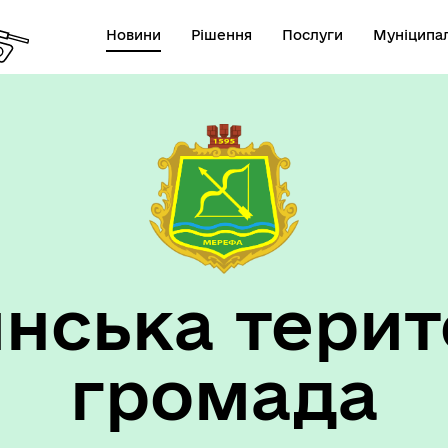
Новини
Рішення
Послуги
Муніципал
нська терит
громада