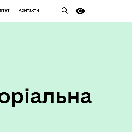
ітет
Контакти
оріальна