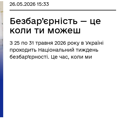
26.05.2026 15:33
Безбар’єрність — це
коли ти можеш
З 25 по 31 травня 2026 року в Україні
проходить Національний тиждень
безбар’єрності. Це час, коли ми
об’єднуємося, щоб привернути увагу до
важливості доступного середовища, де
кожен і кожна, незалежно від віку,
інвалідності, статі чи інших ...