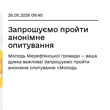
26.05.2026 09:40
Запрошуємо пройти
анонімне
опитування
«Молодь
Молодь Мереф’янської громади — ваша
Мереф’янської
думка важлива! Запрошуємо пройти
міської
анонімне опитування «Молодь
Мереф’янської міської територіальної
територіальної
громади: інтереси та потреби». Ми
громади: інтереси
хочемо дізнатися: що цікаво молоді;
та потреби»
яких з ...