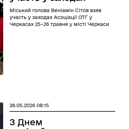
Асоціації ОТГ у
Міський голова Веніамін Сітов взяв
Черкасах
участь у заходах Асоціації ОТГ у
Черкасах 25–26 травня у місті Черкаси
відбулося засідання Правління
Всеукраїнської асоціації органів
місцевого самоврядування «Асоціація
об’єднаних територіальних гро ...
28.05.2026 08:15
З Днем