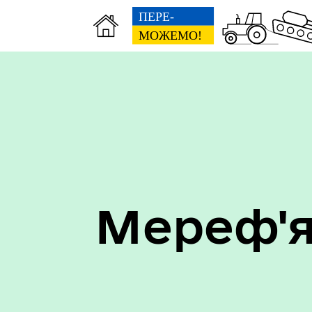
Мереф'я