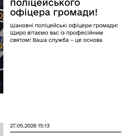
поліцейського
офіцера громади!
Шановні поліцейські офіцери громади!
Щиро вітаємо вас із професійним
святом! Ваша служба – це основа
правопорядку та спокою в кожному
куточку нашої громади. Бути
поліцейським офіцером громади
означає щодня бути поруч із людьми,
знати їхні проб ...
27.05.2026 15:13