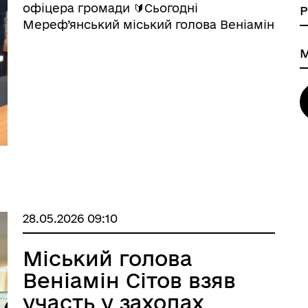
офіцера громади 🔰Сьогодні
Мереф’янський міський голова Веніамін
Сітов спільно з заступником начальника
сектору взаємодії з громадами відділу
поліції №3 Харківського РУП №1 ГУНП в
Харківській області Віктором ...
28.05.2026 09:10
Міський голова
Веніамін Сітов взяв
участь у заходах