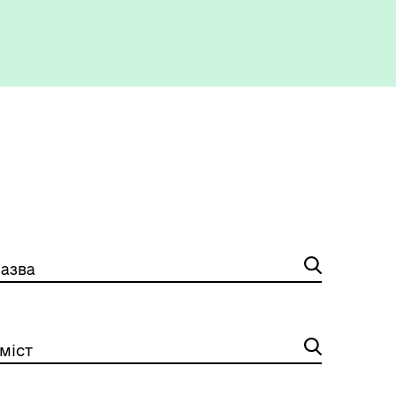
азва
міст