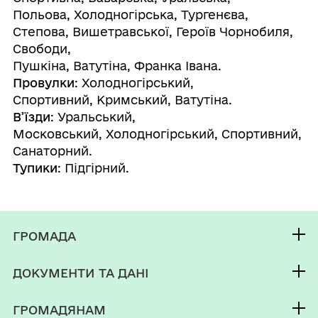
Польова, Холодногірська, Тургенєва,
Степова, Вишетравської, Героїв Чорнобиля,
Свободи,
Пушкіна, Ватутіна, Франка Івана.
Провулки
: Холодногірський,
Спортивний, Кримський, Ватутіна.
В’їзди
: Уральський,
Московський, Холодногірський, Спортивний,
Санаторний.
Тупики
: Підгірний.
ГРОМАДА
Контакти та звернення
ДОКУМЕНТИ ТА ДАНІ
Мереф'янський міський голова
Фінанси
Депутатський корпус
ГРОМАДЯНАМ